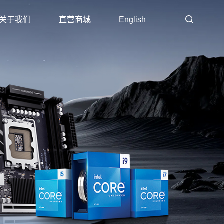
关于我们
直营商城
English