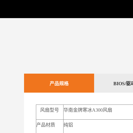
产品规格
BIOS/
风扇型号
华南金牌寒冰A300风扇
产品材质
纯铝