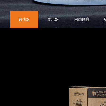
散热器
显示器
固态硬盘