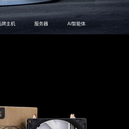
品牌主机
服务器
AI智能体