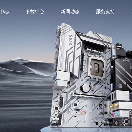
中心
下载中心
新闻动态
服务支持
方店
金牌旗舰店
店
旗舰店
店