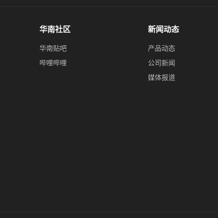
华南社区
新闻动态
华南贴吧
产品动态
哔哩哔哩
公司新闻
媒体报道