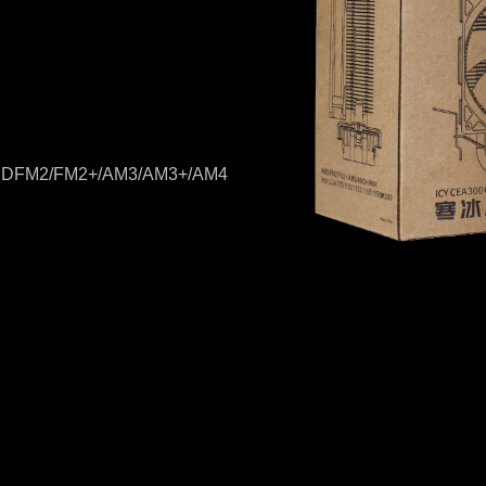
AMDFM2/FM2+/AM3/AM3+/AM4