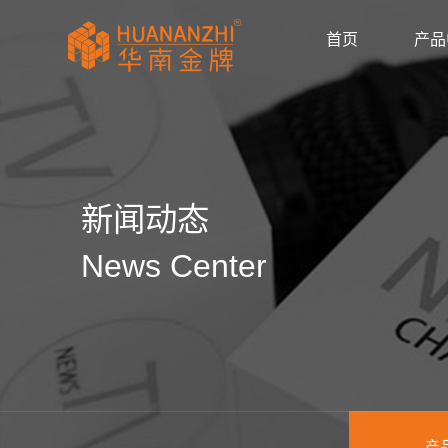
首页
产品
显卡驱动
驱动/BIOS
产品画册
产品动态
公司新闻
媒体报道
华南金牌拼多多官
huananzhi华南
华南金牌主板自营
华南金牌抖音官方
华南金牌京东官方
主板
显卡
内存
散热器
显示器
固态硬盘
品牌主机
服务器
AI智能体
产品目录
使用手册
安装视频
常见问题
防伪查询
公司简介
企业文化
发展历程
荣誉资质
新闻动态
News Center
产