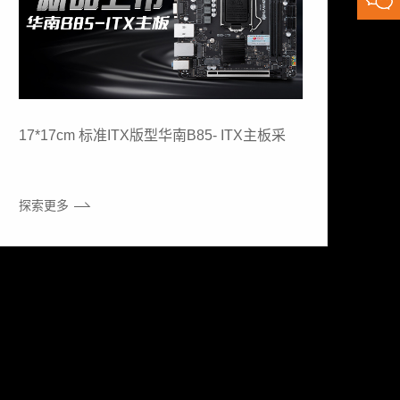
17*17cm 标准ITX版型华南B85- ITX主板采
探索更多