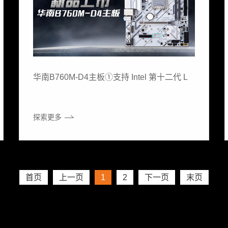
华南B760M-D4主板①支持 Intel 第十二代 L
探索更多
首页
上一页
1
2
下一页
末页