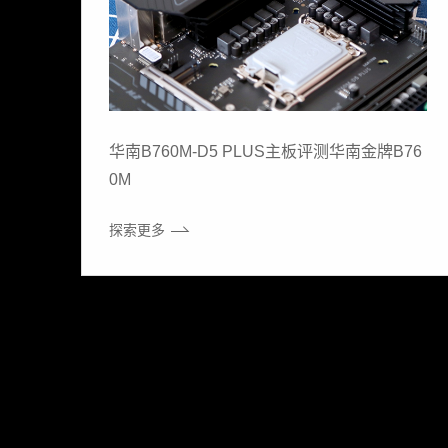
华南B760M-D5 PLUS主板评测华南金牌B76
0M
探索更多