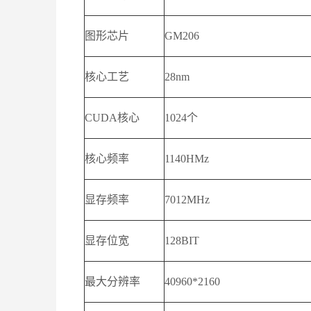
图形芯片
GM206
核心工艺
28nm
CUDA核心
1024个
核心频率
1140HMz
显存频率
7012MHz
显存位宽
128BIT
最大分辨率
40960*2160