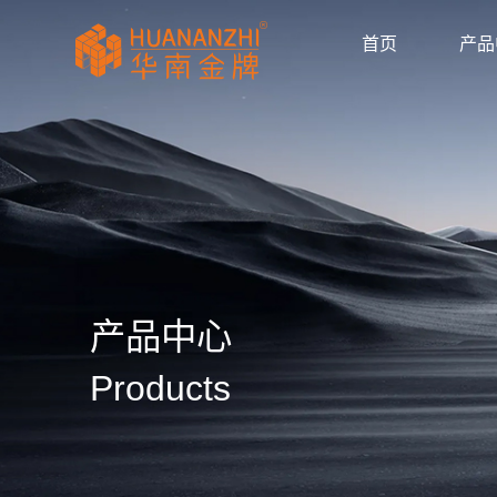
首页
产品
显卡驱动
驱动/BIOS
产品画册
产品动态
公司新闻
媒体报道
华南金牌拼多多官
huananzhi华南
华南金牌主板自营
华南金牌抖音官方
华南金牌京东官方
主板
显卡
内存
散热器
显示器
固态硬盘
品牌主机
服务器
AI智能体
产品目录
使用手册
安装视频
常见问题
防伪查询
公司简介
企业文化
发展历程
荣誉资质
产品中心
Products