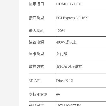
显示接口
HDMI+DVI+DP
接口类型
PCI Express 3.0 16X
最大功耗
120W
建议电源
400W或以上
显卡类型
入门级
散热方式
双风扇风冷散热
3D API
DirectX 12
支持HDCP
是
产品尺寸
197*110*37MM