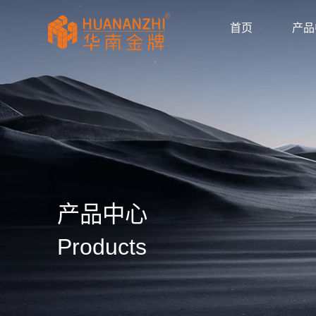
首页
产品
显卡驱动
驱动/BIOS
产品画册
产品动态
公司新闻
媒体报道
华南金牌拼多多官
huananzhi华南
华南金牌主板自营
华南金牌抖音官方
华南金牌京东官方
主板
显卡
内存
散热器
显示器
固态硬盘
品牌主机
服务器
AI智能体
产品目录
使用手册
安装视频
常见问题
防伪查询
公司简介
企业文化
发展历程
荣誉资质
产品中心
Products