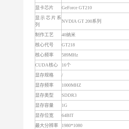
显卡芯片
GeForce GT210
显示芯片系
NVDIA GT 200系列
列
制作工艺
40纳米
核心代号
GT218
核心频率
589MHz
CUDA核心
16个
显存规格
/
显存频率
1000MHZ
显存类型
SDDR3
显存容量
1G
显存位宽
64BIT
最大分辨率
1980*1080