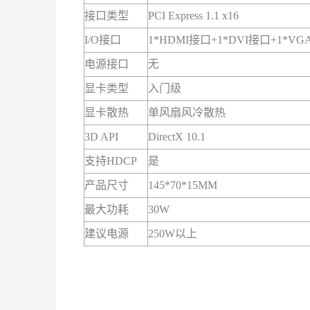
接口类型
PCI Express 1.1 x16
I/O接口
1*HDMI接口+1*DVI接口+1*V
电源接口
无
显卡类型
入门级
显卡散热
单风扇风冷散热
3D API
DirectX 10.1
支持HDCP
是
产品尺寸
145*70*15MM
最大功耗
30W
建议电源
250W以上