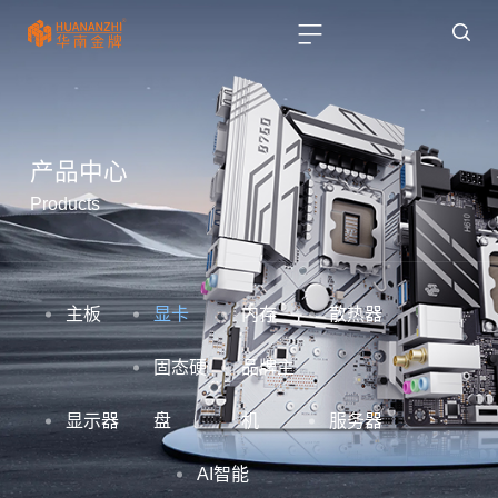
产品中心
Products
主板
显卡
内存
散热器
固态硬
品牌主
显示器
盘
机
服务器
AI智能