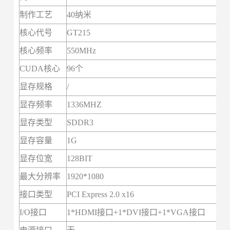
制作工艺
40纳米
核心代号
GT215
核心频率
550MHz
CUDA核心
96个
显存规格
/
显存频率
1336MHZ
显存类型
SDDR3
显存容量
1G
显存位宽
128BIT
最大分辨率
1920*1080
接口类型
PCI Express 2.0 x16
I/O接口
1*HDMI接口+1*DVI接口+1*VGA接口