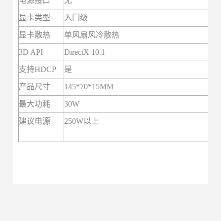
电源接口
无
显卡类型
入门级
显卡散热
单风扇风冷散热
3D API
DirectX 10.1
支持HDCP
是
产品尺寸
145*70*15MM
最大功耗
30W
建议电源
250W以上