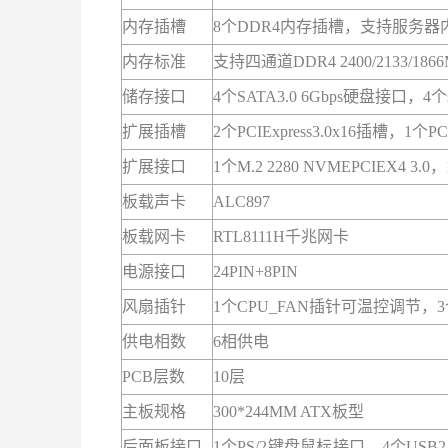
内存插槽
8个DDR4内存插槽，支持服务器
内存标准
支持四通道DDR4 2400/2133/18
储存
接口
4个SATA3.0 6Gbps硬盘接口，4个
扩展插槽
2个PCIExpress3.0x16插槽，1个PCI
扩展
接口
1个M.2 2280 NVMEPCIEX4 3.0
板载声卡
ALC897
板载网卡
RTL8111H千兆网卡
电源
接口
24PIN+8PIN
风扇插针
1个CPU_FAN插针可温控调节，3
供电相数
6相供电
PCB层数
10层
主板规格
300*244MM ATX板型
后面板
接口
1个PS/2键盘鼠标接口，4个US