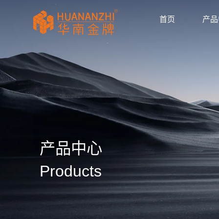
首页
产品
显卡驱动
驱动/BIOS
产品画册
产品动态
公司新闻
媒体报道
华南金牌拼多多官
huananzhi华南
华南金牌主板自营
华南金牌抖音官方
华南金牌京东官方
主板
显卡
内存
散热器
显示器
固态硬盘
品牌主机
服务器
AI智能体
产品目录
使用手册
安装视频
常见问题
防伪查询
公司简介
企业文化
发展历程
荣誉资质
产品中心
Products