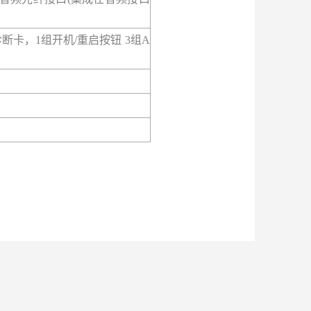
诊断卡，1组开机/重启按钮 3组A