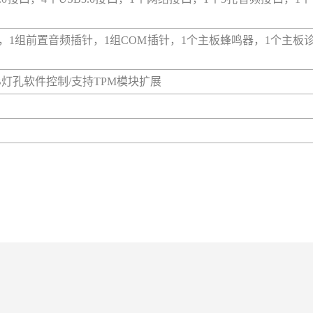
.0插针，1组前置音频插针，1组COM插针，1个主板蜂鸣器，1个主板
持ARGB灯孔软件控制/支持TPM模块扩展