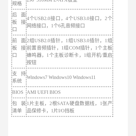
规格
后面
4个USB2.0接口，4个USB3.0接口，2个
板
接
网络接口，1个6孔音频接口
口
前面
2组USB2.0插针，1组USB3.0插针，1组
板
接
前置音频插针，1组COM插针，1个主板
口
蜂鸣器，1个主板诊断卡，1组开机/重启
按钮
支持
Windows7 Windows10 Windows11
系统
BIOS
AMI UEFI BIOS
包装
1片主板，2根SATA硬盘数据线，1张产
清单
品保修卡，1片I/O挡板