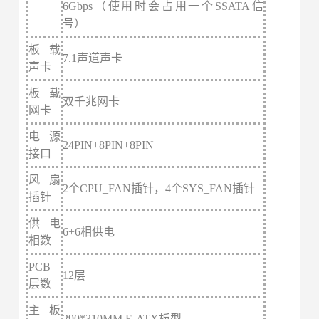
6Gbps（使用时会占用一个SSATA信
号）
板载
7.1声道声卡
声卡
板载
双
千兆网卡
网卡
电源
24PIN+8PIN+8PIN
接口
风扇
2个CPU_FAN插针，4个SYS_FAN插针
插针
供电
6+6相供电
相数
PCB
12层
层数
主板
290*310MM E-ATX板型