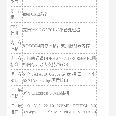
型号
芯片
Intel C612系列
组
CPU
支持
Intel LGA2011-3平台处理器
针脚
内存
8个DDR4内存插槽，支持服务器内存
插槽
内存
支持
四
通道
DDR4
2400/2133/1866MHz规
标准
格内存，最大支持
256
GB
储存
6个SATA3.0 6Gbps硬盘接口，4个
接口
SSATA3.06Gbps硬盘接口
扩展
3个PCIExpress 3.0x16插槽
插槽
扩展
1个M.2 22110 NVME PCIEX4 3.0
接口
32Gbps，1个M.2 NGFF SSATA3.0