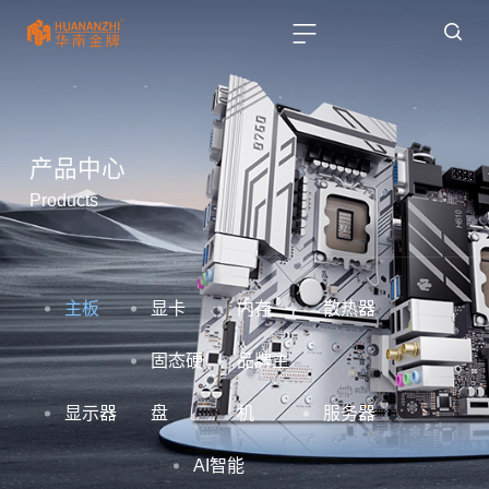
产品中心
Products
主板
显卡
内存
散热器
固态硬
品牌主
显示器
盘
机
服务器
AI智能