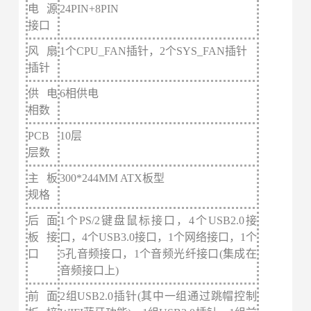
电源
24PIN+8PIN
接口
风扇
1个CPU_FAN插针，2个SYS_FAN插针
插针
供电
6相供电
相数
PCB
10层
层数
主板
300*244MM ATX板型
规格
后面
1个PS/2键盘鼠标接口，4个USB2.0接
板
接
口，4个USB3.0接口，1个网络接口，1个
口
5孔音频接口，1个音频光纤接口(集成在
音频接口上)
前面
2组USB2.0插针(其中一组通过跳帽控制