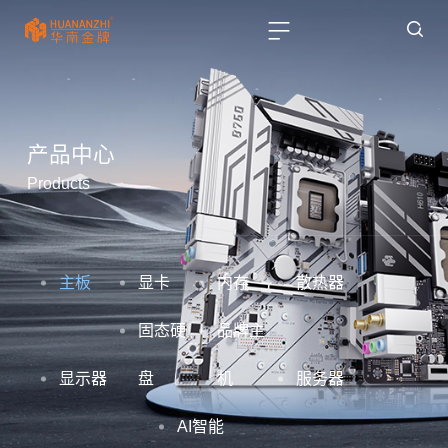
产品中心
Products
主板
显卡
内存
散热器
固态硬
品牌主
显示器
盘
机
服务器
AI智能