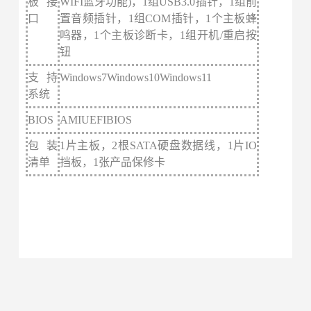
板
接
WIFI蓝牙功能)，1组USB3.0插针，1组前
口
置音频插针，1组COM插针，1个主板蜂
鸣器，1个主板诊断卡，1组开机/重启按
钮
支持
Windows7Windows10Windows11
系统
BIOS
AMIUEFIBIOS
包装
1片主板，2根SATA硬盘数据线，1片IO
清单
挡板，1张产品保修卡