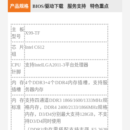
产品规格
BIOS/驱动下载
服务支持
特色重点
主板
X99-TF
型号
芯片
Intel C612
组
CPU
支持IntelLGA2011-3平台处理器
针脚
内存
4个DDR3+4个DDR4内存插槽，支持服
插槽
务器内存
内存
支持四通道DDR3 1866/1600/1333MHz规
标准
格内存，DDR4 2400/2133/1866MHz规格
内存，D3/D4分别最大支持128GB，不支
持D3/D4同时使用
（DDR3内存需搭配支持志强 E5-2629