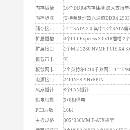
内存插槽
16
个DDR4内存插槽 最大支持单根
内存标准
支持单处理器六通道DDR4
2933
储存接口
14
个SATA 3.0 其中12个SATA需
扩展插槽
4
个PCI Express 3.0x16插槽 2个
扩展接口
1
个M.2 2280 NVME PCIE X4 3.
板载声卡
无
板载网卡
2
个英特尔I210千兆网口 1个IPM
电源接口
24PIN+8PIN+8PIN
风扇插针
8
个FAN插针
供电相数
6+6
相供电
PCB
层数
16
层
主板规格
305*330MM E-ATX
板型