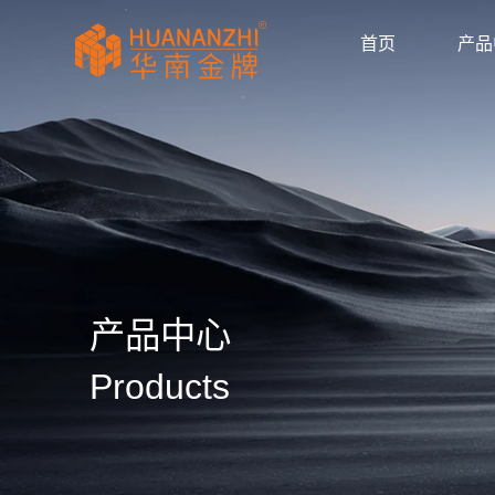
首页
产品
显卡驱动
驱动/BIOS
产品画册
产品动态
公司新闻
媒体报道
华南金牌拼多多官
huananzhi华南
华南金牌主板自营
华南金牌抖音官方
华南金牌京东官方
主板
显卡
内存
散热器
显示器
固态硬盘
品牌主机
服务器
AI智能体
产品目录
使用手册
安装视频
常见问题
防伪查询
公司简介
企业文化
发展历程
荣誉资质
产品中心
Products