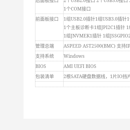
后面板接口
2
个USB2.0接口 2个USB3.0接
1
个COM接口
前面板接口
1
组USB2.0插针1组USB3.0插
1
个主板诊断卡1组JPI2C1插针 1组
1
组JNVMEK1插针 1组JSSGPIO
管理总端
ASPEED AST2500(BMC)
支持IP
支持系统
Windows
BIOS
AMI UEFI BIOS
包装清单
2
根SATA硬盘数据线，1片IO挡