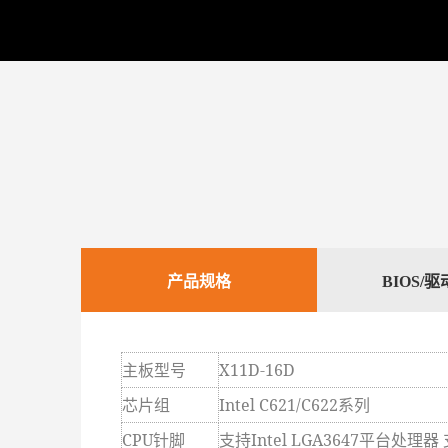
产品规格
BIOS/
主板型号
X11D-16D
芯片组
Intel C621/C622
系列
CPU
针脚
支持Intel LGA3647平台处理器