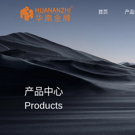
首页
产品
显卡驱动
驱动/BIOS
产品画册
产品动态
公司新闻
媒体报道
华南金牌拼多多官
huananzhi华南
华南金牌主板自营
华南金牌抖音官方
华南金牌京东官方
主板
显卡
内存
散热器
显示器
固态硬盘
品牌主机
服务器
AI智能体
产品目录
使用手册
安装视频
常见问题
防伪查询
公司简介
企业文化
发展历程
荣誉资质
产品中心
Products