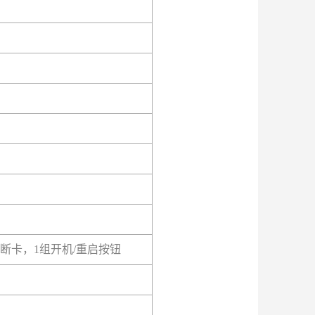
诊断卡，1组开机/重启按钮