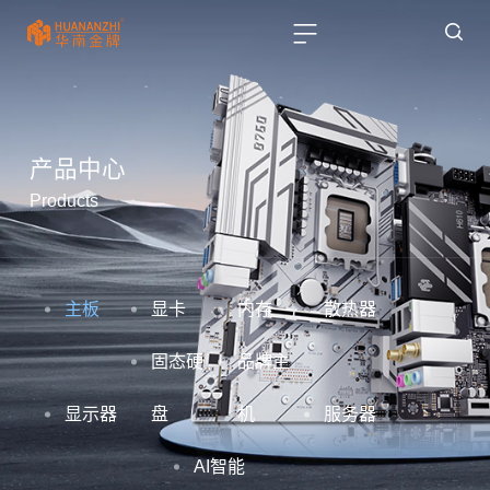
产品中心
Products
主板
显卡
内存
散热器
固态硬
品牌主
显示器
盘
机
服务器
AI智能