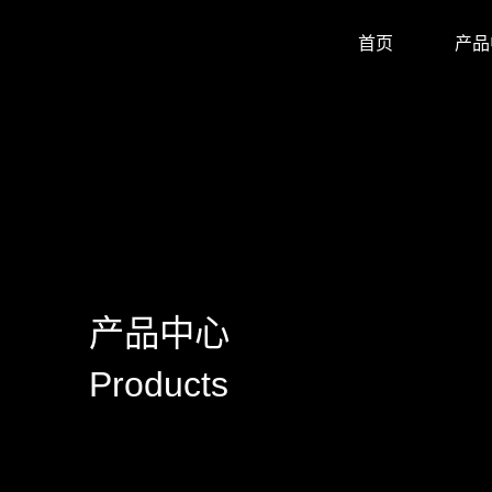
首页
产品
显卡驱动
驱动/BIOS
产品画册
产品动态
公司新闻
媒体报道
华南金牌拼多多官
huananzhi华南
华南金牌主板自营
华南金牌抖音官方
华南金牌京东官方
主板
显卡
内存
散热器
显示器
固态硬盘
品牌主机
服务器
AI智能体
产品目录
使用手册
安装视频
常见问题
防伪查询
公司简介
企业文化
发展历程
荣誉资质
产品中心
Products