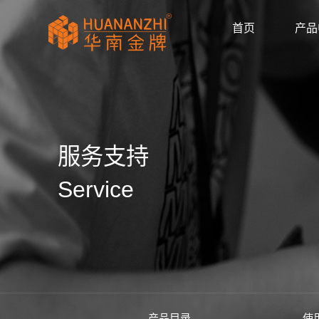
首页
产品
显卡驱动
驱动/BIOS
产品画册
产品动态
公司新闻
媒体报道
华南金牌拼多多官
huananzhi华南
华南金牌主板自营
华南金牌抖音官方
华南金牌京东官方
主板
显卡
内存
散热器
显示器
固态硬盘
品牌主机
服务器
AI智能体
产品目录
使用手册
安装视频
常见问题
防伪查询
公司简介
企业文化
发展历程
荣誉资质
服务支持
Service
产品目录
使