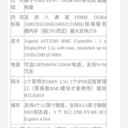
芯片
基于AMD EPYC 7002&7003系列处理器
组
构建
内存
支持八通道DIMM DDR4
标准
3200/2933/2666/2400/2133MHz规格服务
器内存（视CPU而定）最大支持2TB
显卡
Aspeed AST2500 BMC Controller - 1 x
DisplayPort 1.1a with max. resolution up to
1920x1200 @ 60Hz
电源
可选GRPS800W-3200W电源，支持N+M
冗余
网卡
2个英特尔I266V 2.5G 1个IPMI远程管理
口（需搭载BMC模块才能使用）瑞昱
RTL8201F
储存
支持4个3.5英寸硬盘，支持4/2.5英寸硬盘
SSD固态盘，3 个 M.2 2280 NVME PCI
Express 4.0x4