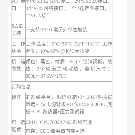
I/O接
4个USB3.2 Gen1接口，2个USB2.0接口，
口
3个RJ45网络接口，1个2孔音频接口，1
个VGA接口
RAID
不支持RAID,需另外单独加装
支持
工作
工作温度：0°C~55°C (32°F~131°F) 工作
环境
湿度：10%-95% @40°C无冷凝
机箱
颜色：黑色，材质：SGCC镀锌钢板，散
参数
热：3个风扇主动散热，整机尺寸：
850L*437.6W*176H
订购信息
标准
准系统平台：系统机箱+3*12038热插拔
风扇+5位电源背板+11位PCIE 4.0GPU底
板+CPU散热器+压力测试器
可选
CPU：CPU7002&7003系列可选
配置
内存：ECC/服务器内存可选