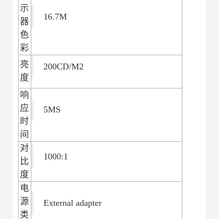
示
16.7M
器
色
彩
亮
200CD/M2
度
响
应
5MS
时
间
对
1000:1
比
度
电
源
External adapter
类