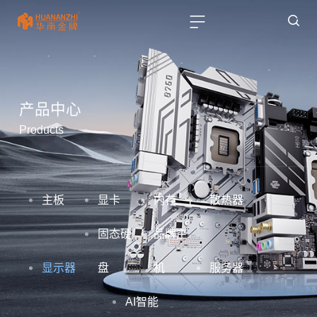
产品中心
Products
主板
显卡
内存
散热器
固态硬
品牌主
显示器
盘
机
服务器
AI智能