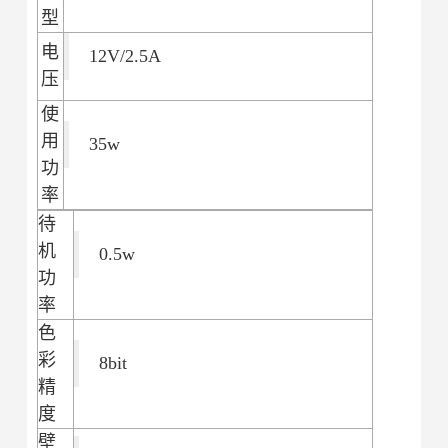
型
电
12V/2.5A
压
使
用
35w
功
率
待
机
0.5w
功
率
色
彩
8bit
精
度
壁