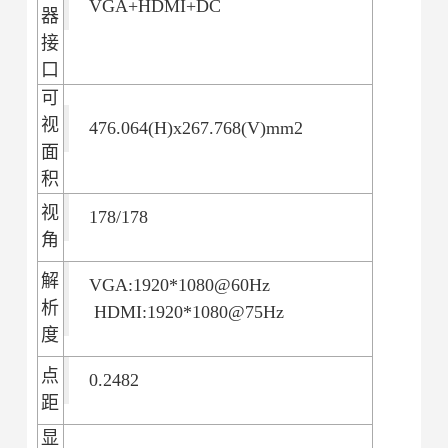
VGA+HDMI+DC
器
接
口
可
视
476.064(H)x267.768(V)mm2
面
积
视
178/178
角
解
VGA:1920*1080@60Hz
析
HDMI:1920*1080@75Hz
度
点
0.2482
距
显