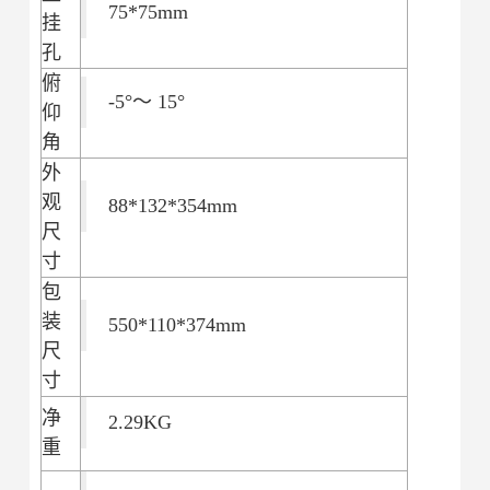
75*75mm
挂
孔
俯
-5°～ 15°
仰
角
外
观
88*132*354mm
尺
寸
包
装
550*110*374mm
尺
寸
净
2.29KG
重