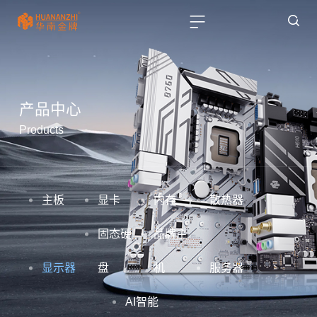
产品中心
Products
主板
显卡
内存
散热器
固态硬
品牌主
显示器
盘
机
服务器
AI智能