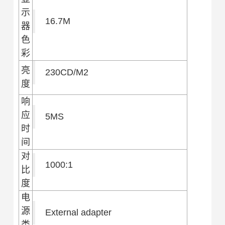
示
16.7M
器
色
彩
亮
230CD/M2
度
响
应
5MS
时
间
对
1000:1
比
度
电
源
External adapter
类