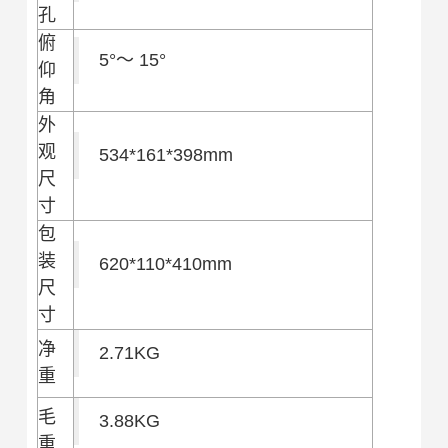
孔
俯
5°～ 15°
仰
角
外
观
534*161*398mm
尺
寸
包
装
620*110*410mm
尺
寸
净
2.71KG
重
毛
3.88KG
重