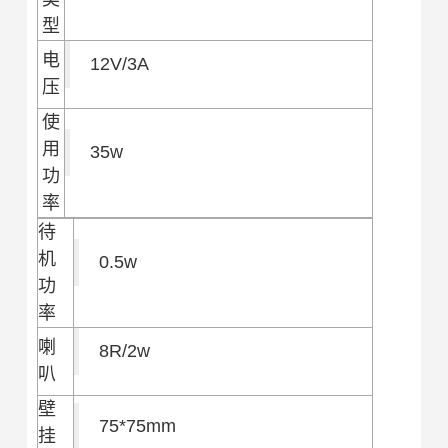
型
电
12V/3A
压
使
用
35w
功
率
待
机
0.5w
功
率
喇
8R/2w
叭
壁
75*75mm
挂