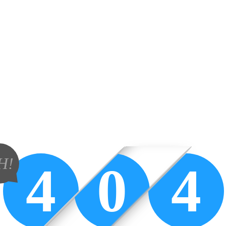
H!
4
0
4