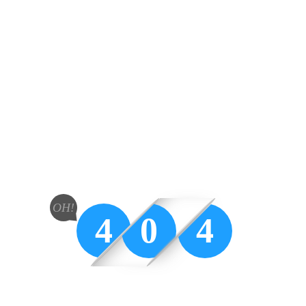
OH!
4
0
4