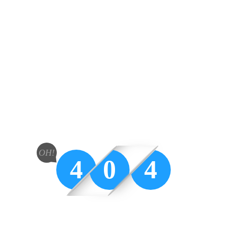
OH!
4
0
4