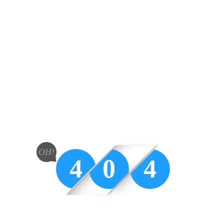
OH!
4
0
4