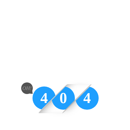
OH!
4
0
4