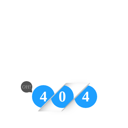
OH!
4
0
4