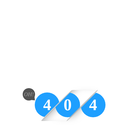
OH!
4
0
4