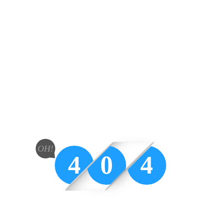
OH!
4
0
4