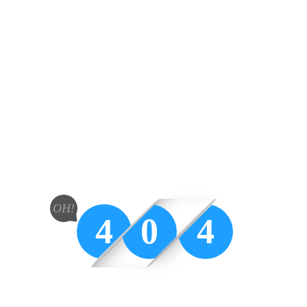
OH!
4
0
4