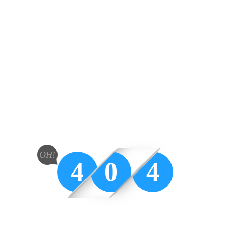
OH!
4
0
4