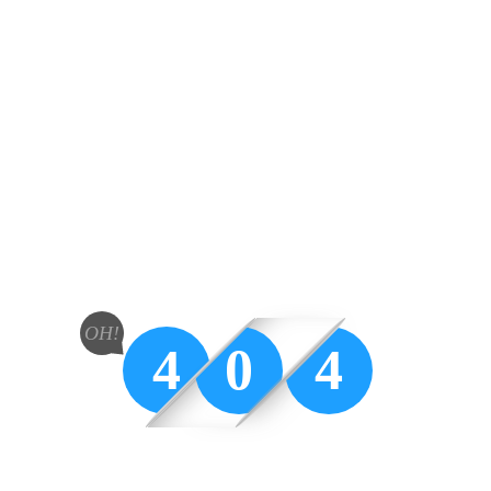
OH!
4
0
4