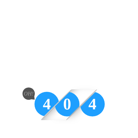
OH!
4
0
4