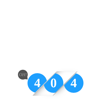
OH!
4
0
4