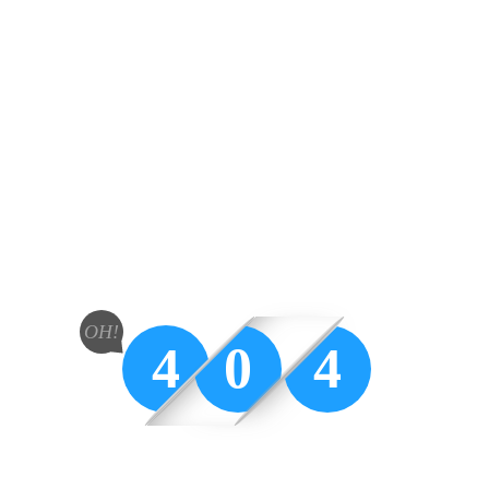
OH!
4
0
4