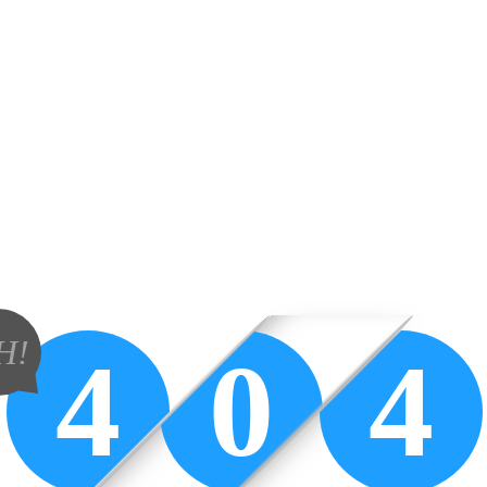
H!
4
0
4