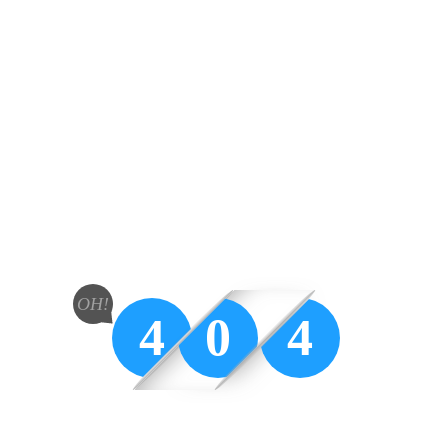
OH!
4
0
4