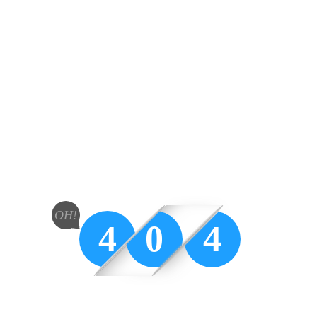
OH!
4
0
4