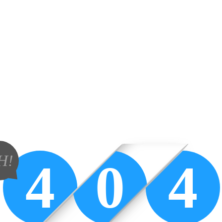
H!
4
0
4