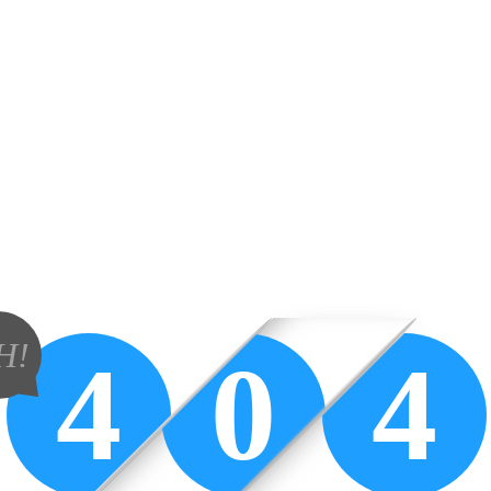
H!
4
0
4